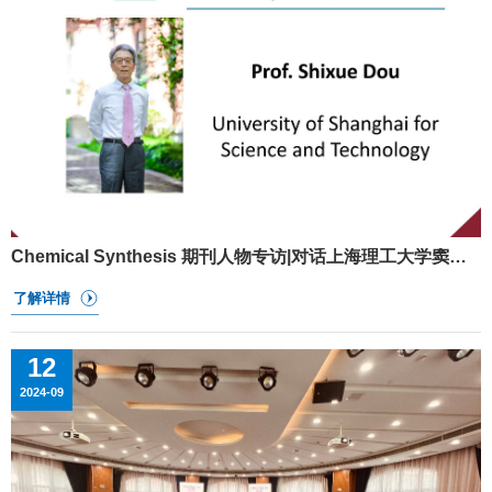
坚定，社会责任感强，遵纪守法，诚实守信，模范遵守校
纪校规，在校期间未受任何处分。2. 成绩优异，在具有影
响的期刊发表高质量论文。3. 作为第一发明人申报发明专
利并获得授权。4. 获得国家级竞赛三等奖及以上奖项。5.
参加海外高校联合培养三个月以上。（三）奖项设置
2024年度鹍学英才奖学金分为“鹍学英才奖”约4名（奖励
金额：2万/人）、“鹍学英才提名奖”约2名（奖励金额：
0.5万/人）与“鹍学新生奖”约4名（奖励金额：1万/人）三
个奖项。其中“鹍学新生奖”原则上面向报考能源材料科学
研究院的2024级博士新生，每个奖项的具体名额根据实
Chemical Synthesis 期刊人物专访|对话上海理工大学窦世学院士
际申请情况确
12
2024-09