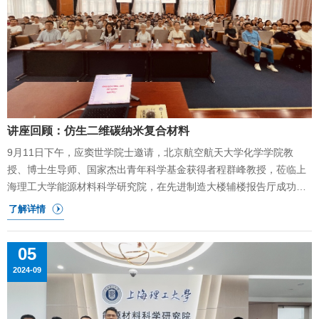
讲座回顾：仿生二维碳纳米复合材料
9月11日下午，应窦世学院士邀请，北京航空航天大学化学学院教
授、博士生导师、国家杰出青年科学基金获得者程群峰教授，莅临上
海理工大学能源材料科学研究院，在先进制造大楼辅楼报告厅成功举
办了一场题为“仿生二维碳纳米复合材料”的学术讲座。讲座由副院长
吴超主持。讲座中，程群峰教授首先分析了航空航天领域对轻量化纳
米复合材料的迫切需求。他指出，现有纳米复合材料的力学性能远低
05
于预期，且在实际应用中的重复性表现较差。针对这一挑战，程群峰
2024-09
教授团队通过系统研究，确定了影响纳米复合材料力学性能的关键科
学问题——孔隙率。为了解决纳米复合材料孔隙率过高、力学性能不
足的问题，程群峰教授团队提出了一系列创新性策略。这些策略包括