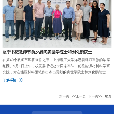
复合界面桥连、界面桥连和纳米填充以及限域组装等绿色低碳制造技
术，旨在通过优化材料内部结构来有效降低孔隙率，从而显著提升材
料的力学性能。这些技术不仅减少了材料的缺陷，还大大增强了其在
高性能应用中的稳定性和耐久性。在此次讲座中，程群峰教授详细展
示了团队的最新研究成果，特别是2024年发表于《Science》上的前
沿研究。这项研究通过液态金属交联策略成功突破了MXene材料性能
的瓶颈，大幅提升了其拉伸
赵宁书记教师节前夕慰问窦世学院士和刘化鹍院士
在第40个教师节即将来临之际，上海理工大学洋溢着尊师重教的浓厚
氛围。9月1日上午，校党委书记赵宁同志率队，前往能源材料科学研
究院，对在能源材料领域作出杰出贡献的窦世学院士和刘化鹍院士进
行了亲切慰问，向他们致以节日的问候和崇高的敬意。随同赵宁书记
一同前往的还有能源与动力工程学院党委书记谢金平同志、学校人事
处副处长李维佳同志以及工会副主席、妇工委专职副主任杨向宁同
第一页
<<上一页
下一页>>
尾页
志。此次慰问活动不仅体现了学校对高层次人才的高度重视与关怀，
也进一步弘扬了尊师重教、崇尚科学的优良传统。在慰问过程中，赵
宁书记详细询问了窦世学院士和刘化鹍院士的工作进展、生活状况及