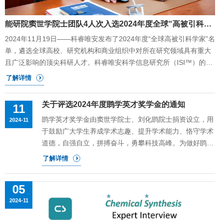
能研院窦世学院士团队4人次入选2024年度全球“高被引科学家”榜单
2024年11月19日——科睿唯安发布了2024年度“全球高被引科学家”名
单，遴选全球高校、研究机构和商业组织中对所在研究领域具有重大
且广泛影响的顶尖科研人才。科睿唯安科学信息研究所（ISI™）的文
献计量学专家和数据科学家基于Web of Science 核心合集（Web of
Science Core Collection™） 引文数据以及定性分析，开展了严格的
评估和遴选。来自全球59 个国家和地区1200 多家机构的6636 名科学
关于评选2024年度鹍学英才奖学金的通知
11
家入选2024年度名单，上海理工大学共5人次入选，在中国内地高校
鹍学英才奖学金由窦世学院士、刘化鹍院士捐资设立，用
2024-11
中位列第47位。能源材料科学研究院的窦世学院士团队共有4人次入
于鼓励广大学生养成学术志趣、提升学术能力、恪守学术
选，窦世学院士入选的学科领域为化学学科、材料科学学科，刘化鹍
道德，自强自立，拼搏奋斗，勇攀科技高峰。为做好鹍学
院士入选的学科领域为材料科学学科，Bao Qiaoliang入选的学科领域
英才奖学金的选拔评审工作，现发布评选通知：一、参评
为交叉学科。此次入选为窦世学院士2021年至2024年连续四年入选该
对象与奖项设置 （一）参评对象在规定学制内已进行学
榜单。刘化鹍院士在继2016年及2018年至2023年期间后，再次入选
籍注册的能源与动力工程学院全日制博士研究生（不含委
全球高被引科学家名单。同时，Bao Qiaoliang教授也为2018年至
05
培生、定向生、延期毕业学生等）,在能源材料科学相关
2024年连续七年入选科睿唯安全球高被引用学者榜单。【院士介绍】
2024-11
领域开展科学研究及相应的学术活动。（二）评选条件1.
窦世学院士窦世学是上海理
具有高尚的爱国主义情怀和集体主义精神，社会主义信念