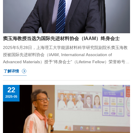
力民族复兴，书写无愧于时代的青春篇章。整场座谈交流深入、氛围
热烈，为参会师生提供了宝贵的学术启迪与精神动力。
窦玉海教授当选为国际先进材料协会（IAAM）终身会士
2025年5月28日，上海理工大学能源材料科学研究院副院长窦玉海教
授被国际先进材料协会（IAAM, International Association of
Advanced Materials）授予“终身会士”（Lifetime Fellow）荣誉称号，
以表彰他在新能源材料领域，尤其在原子级超薄材料方向，的前沿探
索与卓越贡献。此次加冕标志着继2021年获颁IAAM青年科学家奖章
（IAAM Young Scientist Medal）后，该国际权威学术组织对其科研
22
成就和贡献的再度高度认可。IAAM是材料学领域享有盛誉的非营利性
2025-05
国际学术组织，成立于2010年，总部位于瑞典斯德哥尔摩。该协会汇
聚了全球材料科学领域的顶尖科学家，目前拥有来自150个国家的10
万多名会员。协会秉承“推动材料科学全球卓越发展”的使命，致力于
实现构建可持续发展、环境稳定的人类优质生活世界这一目标，并力
争在未来的科研征程中引领科学界的发展方向，实现全球卓越。
IAAM“终身会士”是全球范围内授予在材料科学、工程和技术领域做出