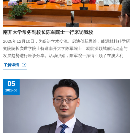
南开大学常务副校长陈军院士一行来访我校
2025年12月10日，为促进学术交流、启迪创新思维，能源材料科学研
究院院长窦世学院士特邀南开大学陈军院士，就能源领域前沿动态与
发展趋势进行座谈分享。活动伊始，陈军院士深情回顾了在澳大利亚
窦世学院士/刘华鹍院士课题组的求学生涯与职业起步岁月，并简要介
绍了团队最新研究脉络与重点方向。在随后的座谈会上，陈院士坦诚
分享了其学习、工作与教研中的心得体会，并与现场青年教师和同学
05
们展开了亲切互动，对大家关心的问题给予了细致解答，激励青年教
2025-06
师和学生，科研之路道阻且长，唯有志存高远，方能追求卓越。告诫
同学们要永葆好奇，在兴趣驱动下深耕细作；要开阔视野，主动拥抱
学科交叉融合，善于运用人工智能等新质工具；要精准把握前沿方
向，在攻坚克难中锤炼心智，亦懂得张弛有度、健康解压。陈院士强
调，要在攻坚克难中锤炼心性，学会张弛有度、健康解压，不断提升
综合素养。他鼓励大家将个人理想融入国家发展大局，以卓越才华助